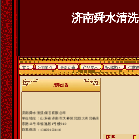
济南舜水清洗
首页
公司简介
最新动态
产品展示
招聘求职
供求
滚动公告
济南舜水清洗保洁有限公司
单位地址：山东省济南市天桥区北园大街北杨庄
东路13号幸福逸居1号楼910
联系电话：13869163810
图库