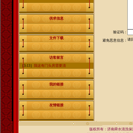
供求信息
验证码：
文件下载
请回
避免恶意信息：
访客留言
［3-13］
我这有门头房需要清
我的链接
友情链接
版权所有：济南舜水清洗保