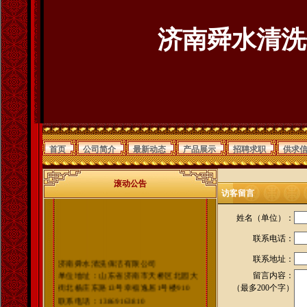
济南舜水清洗
首页
公司简介
最新动态
产品展示
招聘求职
供求
滚动公告
访客留言
姓名（单位）：
联系电话：
联系地址：
济南舜水清洗保洁有限公司
单位地址：山东省济南市天桥区北园大
留言内容：
街北杨庄东路13号幸福逸居1号楼910
（最多200个字）
联系电话：13869163810